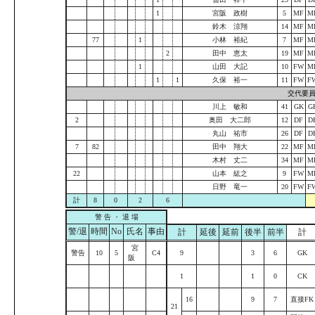
1
宮阪 政樹
5
MF
M
鈴木 涼翔
14
MF
M
77
1
小林 裕紀
7
MF
M
2
田中 恵太
19
MF
M
1
山田 大記
10
FW
M
1
1
久保 裕一
11
FW
F
交代要
川上 敏和
41
GK
G
2
奥田 大二郎
12
DF
D
丸山 祐市
26
DF
D
7
82
田中 翔大
22
MF
M
木村 丈二
34
MF
M
22
山本 紘之
9
FW
M
日野 竜一
20
FW
F
計
8
0
2
6
警 告 ・ 退 場
警/退
時間
No
氏名
事由
計
延後
延前
後半
前半
計
宮
警告
10
5
C4
9
3
6
GK
阪
1
1
0
CK
16
9
7
直接FK
21