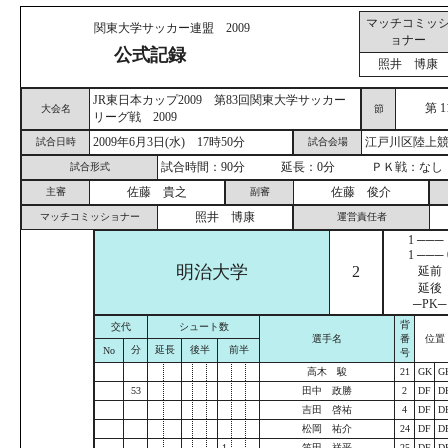
マッチコミッ
関東大学サッカー連盟 2009
ョナー
公式記録
照井 博康
JR東日本カップ2009 第83回関東大学サッカー
第 1
大会名
節
リーグ戦 2009
2009年6月3日(水) 17時50分
江戸川区陸上
試合日時
試合会場
試合時間：90分 延長：0分 ＰＫ戦：なし
試合形式
佐藤 貴之
佐藤 俊介
主審
副審
照井 博康
マッチコミッショナー
運営責任者
1 ─── 
1 ─── 
明治大学
2
延前
延後
─PK─
背
交代
シュート数
選手名
番
位置
分
延長
後半
前半
No
号
高木 駿
21
GK
G
53
田中 政勝
2
DF
D
吉田 啓祐
4
DF
D
松岡 祐介
24
DF
D
1
笛田 祥平
25
DF
D