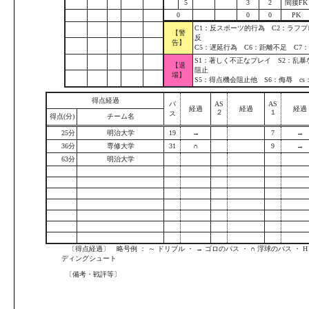
5
3
2
間接FK
0
0
0
PK
C1：反スポーツ的行為 C2：ラフプ
【警
反
告】
C5：遅延行為 C6：距離不足 C7
S1：著しく不正なプレイ S2：乱暴
【退
阻止
場】
S5：得点機会阻止他 S6：侮辱 c
得点経過
パ
AS
AS
経過
経過
経過
２
１
ス
得点(分)
チーム名
25分
明治大学
19
→
7
→
36分
専修大学
31
∩
9
→
63分
明治大学
〔得点経過〕 略号例 ： ～ ドリブル ・ → ゴロのパス ・ ∩ 浮球のパス ・ H ヘ
ディングシュート
〔備考・戦評等〕