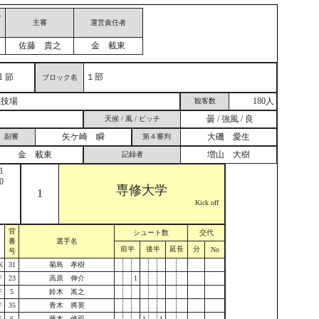
シ
主審
運営責任者
佐藤 貴之
金 載東
1 節
１部
ブロック名
競技場
180人
観客数
曇 / 強風 / 良
天候 / 風 / ピッチ
矢ケ崎 瞬
大磯 愛生
副審
第４審判
金 載東
増山 大樹
記録者
1
0
専修大学
1
Kick off
背
シュート数
交代
番
選手名
前半
後半
延長
分
No
号
K
31
菊島 孝樹
F
23
高原 伸介
1
F
5
鈴木 嵩之
F
35
青木 將英
F
6
藤本 修司
1
1