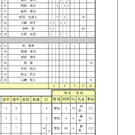
F
8
関根 雄太
1
1
1
F
4
飯島 康允
F
14
町田 也真人
1
1
76
F
10
小幡 純平
1
1
1
1
F
9
神村 奨
2
1
64
W
29
大西 佑亮
1
1
員
K
21
朴 泰希
F
38
能瀬 俊充
F
3
渡部 博文
F
39
西 翼
14
F
16
庄司 悦大
F
19
秋山 昂久
W
34
山﨑 賢人
9
9
8
0
17
計
警 告 ・ 退 場
警/退
時間
No
氏名
事由
前半
後半
延前
延後
計
高
2
4
6
警告
2
23
C2
原
藤
1
2
3
警告
4
6
C1
本
飯
7
7
14
警告
80
4
C2
島
17