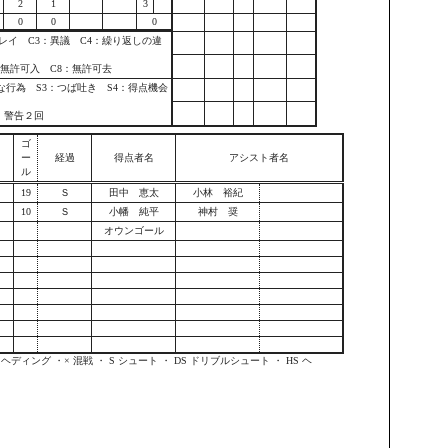
2
1
3
0
0
0
レイ C3：異議 C4：繰り返しの違
：無許可入 C8：無許可去
な行為 S3：つば吐き S4：得点機会
s：警告２回
ゴ
ー
経過
得点者名
アシスト者名
ル
19
Ｓ
田中 恵太
小林 裕紀
10
Ｓ
小幡 純平
神村 奨
オウンゴール
ディング ・× 混戦 ・ S シュート ・ DS ドリブルシュート ・ HS ヘ