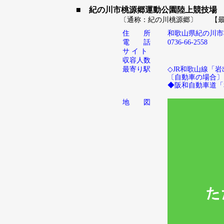
■ 紀の川市桃源郷運動公園陸上競技場
〔通称：紀の川桃源郷〕 【最短
住 所
和歌山県紀の川
電 話
0736-66-2558
サ イ ト
収容人数
最寄り駅
◇JR和歌山線「
〔自動車の場合〕
◆阪和自動車道「
地 図